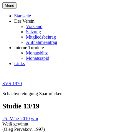
Zum
Menü
Inhalt
springen
Startseite
Der Verein
Vorstand
Satzung
Mitgliedsbeitrag
Aufnahmeantrag
Interne Turniere
Monatsblitz
Monatsrapid
Links
SVS 1970
Schachvereinigung Saarbrücken
Studie 13/19
25. März 2019
wm
Weiß gewinnt
(Oleg Pervakov, 1997)