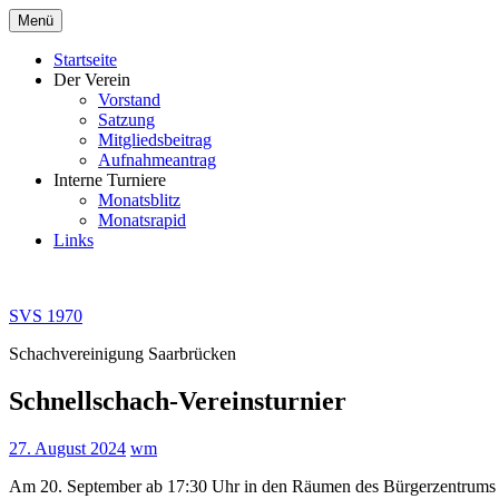
Zum
Menü
Inhalt
springen
Startseite
Der Verein
Vorstand
Satzung
Mitgliedsbeitrag
Aufnahmeantrag
Interne Turniere
Monatsblitz
Monatsrapid
Links
SVS 1970
Schachvereinigung Saarbrücken
Schnellschach-Vereinsturnier
27. August 2024
wm
Am 20. September ab 17:30 Uhr in den Räumen des Bürgerzentrums 