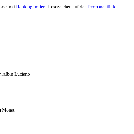
rtet mit
Rankingturnier
. Lesezeichen auf den
Permanentlink
.
um Albin Luciano
im Monat