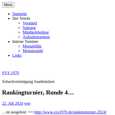
Zum
Menü
Inhalt
springen
Startseite
Der Verein
Vorstand
Satzung
Mitgliedsbeitrag
Aufnahmeantrag
Interne Turniere
Monatsblitz
Monatsrapid
Links
SVS 1970
Schachvereinigung Saarbrücken
Rankingturnier, Runde 4…
22. Juli 2024
wm
…ist ausgelost: ==>
http://www.svs1970.de/rankingturnier-2024/