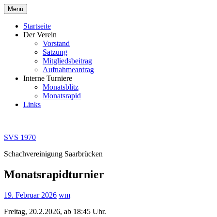
Zum
Menü
Inhalt
springen
Startseite
Der Verein
Vorstand
Satzung
Mitgliedsbeitrag
Aufnahmeantrag
Interne Turniere
Monatsblitz
Monatsrapid
Links
SVS 1970
Schachvereinigung Saarbrücken
Monatsrapidturnier
19. Februar 2026
wm
Freitag, 20.2.2026, ab 18:45 Uhr.