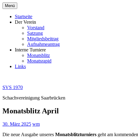
Zum
Menü
Inhalt
springen
Startseite
Der Verein
Vorstand
Satzung
Mitgliedsbeitrag
Aufnahmeantrag
Interne Turniere
Monatsblitz
Monatsrapid
Links
SVS 1970
Schachvereinigung Saarbrücken
Monatsblitz April
30. März 2025
wm
Die neue Ausgabe unseres
Monatsblitzturniers
geht am kommenden 