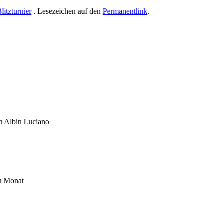
litzturnier
. Lesezeichen auf den
Permanentlink
.
um Albin Luciano
im Monat