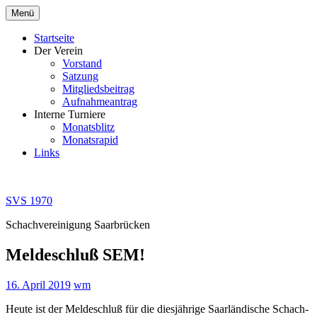
Zum
Menü
Inhalt
springen
Startseite
Der Verein
Vorstand
Satzung
Mitgliedsbeitrag
Aufnahmeantrag
Interne Turniere
Monatsblitz
Monatsrapid
Links
SVS 1970
Schachvereinigung Saarbrücken
Meldeschluß SEM!
16. April 2019
wm
Heute ist der Meldeschluß für die diesjährige Saarländische Schach-