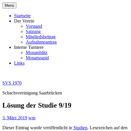
Zum
Menü
Inhalt
springen
Startseite
Der Verein
Vorstand
Satzung
Mitgliedsbeitrag
Aufnahmeantrag
Interne Turniere
Monatsblitz
Monatsrapid
Links
SVS 1970
Schachvereinigung Saarbrücken
Lösung der Studie 9/19
3. März 2019
wm
Dieser Eintrag wurde veröffentlicht in
Studien
. Lesezeichen auf den