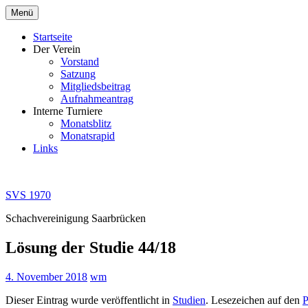
Zum
Menü
Inhalt
springen
Startseite
Der Verein
Vorstand
Satzung
Mitgliedsbeitrag
Aufnahmeantrag
Interne Turniere
Monatsblitz
Monatsrapid
Links
SVS 1970
Schachvereinigung Saarbrücken
Lösung der Studie 44/18
4. November 2018
wm
Dieser Eintrag wurde veröffentlicht in
Studien
. Lesezeichen auf den
P