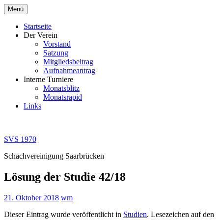
Zum
Menü
Inhalt
springen
Startseite
Der Verein
Vorstand
Satzung
Mitgliedsbeitrag
Aufnahmeantrag
Interne Turniere
Monatsblitz
Monatsrapid
Links
SVS 1970
Schachvereinigung Saarbrücken
Lösung der Studie 42/18
21. Oktober 2018
wm
Dieser Eintrag wurde veröffentlicht in
Studien
. Lesezeichen auf den