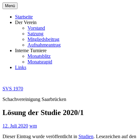
Zum
Menü
Inhalt
springen
Startseite
Der Verein
Vorstand
Satzung
Mitgliedsbeitrag
Aufnahmeantrag
Interne Turniere
Monatsblitz
Monatsrapid
Links
SVS 1970
Schachvereinigung Saarbrücken
Lösung der Studie 2020/1
12. Juli 2020
wm
Dieser Eintrag wurde veröffentlicht in
Studien
. Lesezeichen auf den