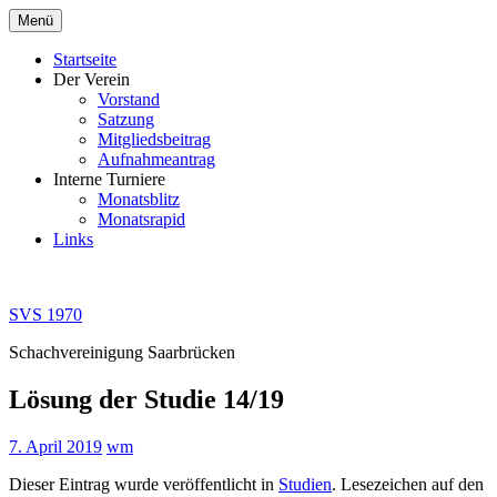
Zum
Menü
Inhalt
springen
Startseite
Der Verein
Vorstand
Satzung
Mitgliedsbeitrag
Aufnahmeantrag
Interne Turniere
Monatsblitz
Monatsrapid
Links
SVS 1970
Schachvereinigung Saarbrücken
Lösung der Studie 14/19
7. April 2019
wm
Dieser Eintrag wurde veröffentlicht in
Studien
. Lesezeichen auf den