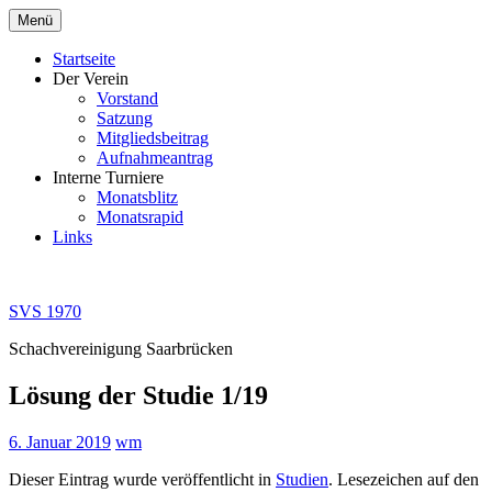
Zum
Menü
Inhalt
springen
Startseite
Der Verein
Vorstand
Satzung
Mitgliedsbeitrag
Aufnahmeantrag
Interne Turniere
Monatsblitz
Monatsrapid
Links
SVS 1970
Schachvereinigung Saarbrücken
Lösung der Studie 1/19
6. Januar 2019
wm
Dieser Eintrag wurde veröffentlicht in
Studien
. Lesezeichen auf den