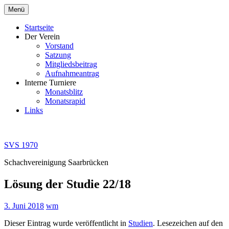
Zum
Menü
Inhalt
springen
Startseite
Der Verein
Vorstand
Satzung
Mitgliedsbeitrag
Aufnahmeantrag
Interne Turniere
Monatsblitz
Monatsrapid
Links
SVS 1970
Schachvereinigung Saarbrücken
Lösung der Studie 22/18
3. Juni 2018
wm
Dieser Eintrag wurde veröffentlicht in
Studien
. Lesezeichen auf den