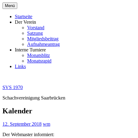
Zum
Menü
Inhalt
springen
Startseite
Der Verein
Vorstand
Satzung
Mitgliedsbeitrag
Aufnahmeantrag
Interne Turniere
Monatsblitz
Monatsrapid
Links
SVS 1970
Schachvereinigung Saarbrücken
Kalender
12. September 2018
wm
Der Webmaster informiert: