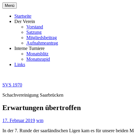
Zum
Menü
Inhalt
springen
Startseite
Der Verein
Vorstand
Satzung
Mitgliedsbeitrag
Aufnahmeantrag
Interne Turniere
Monatsblitz
Monatsrapid
Links
SVS 1970
Schachvereinigung Saarbrücken
Erwartungen übertroffen
17. Februar 2019
wm
In der 7. Runde der saarländischen Ligen kam es für unsere beiden Ma