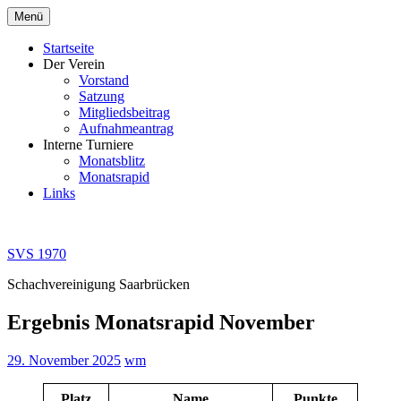
Zum
Menü
Inhalt
springen
Startseite
Der Verein
Vorstand
Satzung
Mitgliedsbeitrag
Aufnahmeantrag
Interne Turniere
Monatsblitz
Monatsrapid
Links
SVS 1970
Schachvereinigung Saarbrücken
Ergebnis Monatsrapid November
29. November 2025
wm
Platz
Name
Punkte