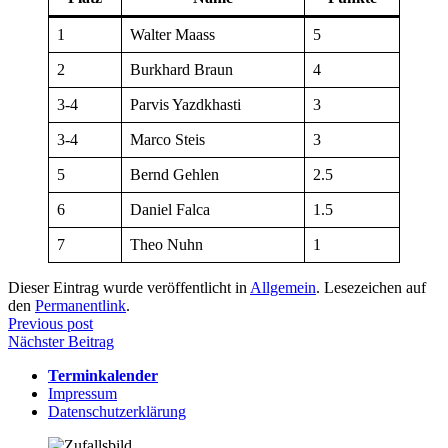
1
Walter Maass
5
2
Burkhard Braun
4
3-4
Parvis Yazdkhasti
3
3-4
Marco Steis
3
5
Bernd Gehlen
2.5
6
Daniel Falca
1.5
7
Theo Nuhn
1
Dieser Eintrag wurde veröffentlicht in
Allgemein
. Lesezeichen auf
den
Permanentlink
.
Beitragsnavigation
Previous post
Nächster Beitrag
Terminkalender
Impressum
Datenschutzerklärung