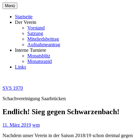
Zum
Menü
Inhalt
springen
Startseite
Der Verein
Vorstand
Satzung
Mitgliedsbeitrag
Aufnahmeantrag
Interne Turniere
Monatsblitz
Monatsrapid
Links
SVS 1970
Schachvereinigung Saarbrücken
Endlich! Sieg gegen Schwarzenbach!
11. März 2019
wm
Nachdem unser Verein in der Saison 2018/19 schon dreimal gegen