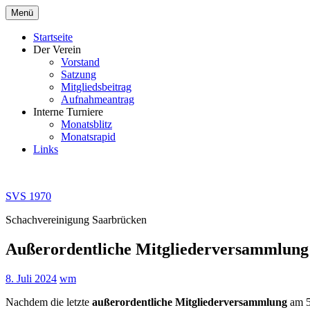
Zum
Menü
Inhalt
springen
Startseite
Der Verein
Vorstand
Satzung
Mitgliedsbeitrag
Aufnahmeantrag
Interne Turniere
Monatsblitz
Monatsrapid
Links
SVS 1970
Schachvereinigung Saarbrücken
Außerordentliche Mitgliederversammlung 
8. Juli 2024
wm
Nachdem die letzte
außerordentliche Mitgliederversammlung
am 5.