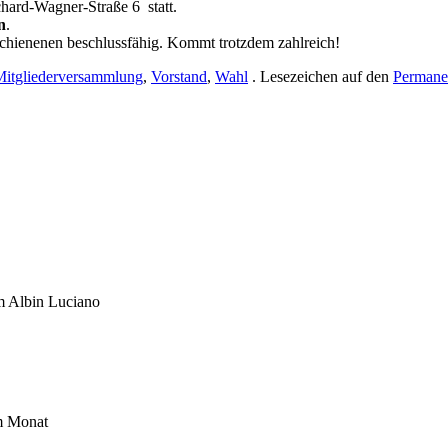
hard-Wagner-Straße 6 statt.
n
.
schienenen beschlussfähig. Kommt trotzdem zahlreich!
Mitgliederversammlung
,
Vorstand
,
Wahl
. Lesezeichen auf den
Permane
um Albin Luciano
im Monat