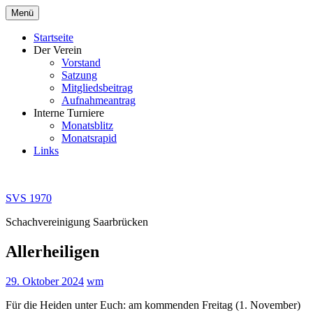
Zum
Menü
Inhalt
springen
Startseite
Der Verein
Vorstand
Satzung
Mitgliedsbeitrag
Aufnahmeantrag
Interne Turniere
Monatsblitz
Monatsrapid
Links
SVS 1970
Schachvereinigung Saarbrücken
Allerheiligen
29. Oktober 2024
wm
Für die Heiden unter Euch: am kommenden Freitag (1. November)