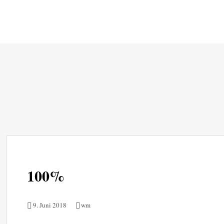
Zum
Inhalt
springen
100%
9. Juni 2018
wm