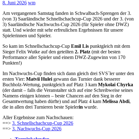
8. Juni 2026
wm
Am vergangenen Samstag fanden in Schwalbach-Sprengen der 3.
(von 3) Saarländische Schnellschachcup-Cup 2026 und der 3. (von
3) Saarländische Nachwuchs-Cup 2026 (für Spieler ohne DWZ)
statt. Und wieder mit sehr erfreulichen Ergebnissen für unsere
Spielerinnen und Spieler.
So kam im Schnellschachcup-Cup
Emil Lis
punktgleich mit dem
Sieger Felix Wutke auf den geteilten
2. Platz
(mit der besten
Performance aller Spieler und einem DWZ-Zugewinn von 170
Punkten!)
Im Nachwuchs-Cup finden sich dann gleich drei SVS´ler unter den
ersten Vier:
Matvii Hulei
gewann das Turnier dank besserer
Buchholz-Wertung, punktgleich auf Platz 3 kam
Mykolai Chyrka
(der damit – falls die Veranstalter sich auf eine Schreibweise seines
Namens einigen können – beste Chancen auf den Sieg in der
Gesamtwertung haben dürfte) und auf Platz 4 kam
Melissa Abdi
,
die in allen drei Turnieren beste Spieler
in
wurde.
Aller Ergebnisse zum Nachschauen:
==>
3. Schnellschachcup-Cup 2026
==>
3. Nachwuchs-Cup 2026