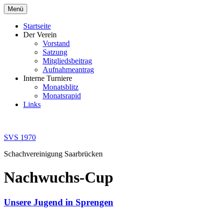
Zum
Menü
Inhalt
springen
Startseite
Der Verein
Vorstand
Satzung
Mitgliedsbeitrag
Aufnahmeantrag
Interne Turniere
Monatsblitz
Monatsrapid
Links
SVS 1970
Schachvereinigung Saarbrücken
Nachwuchs-Cup
Unsere Jugend in Sprengen