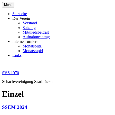
Zum
Menü
Inhalt
springen
Startseite
Der Verein
Vorstand
Satzung
Mitgliedsbeitrag
Aufnahmeantrag
Interne Turniere
Monatsblitz
Monatsrapid
Links
SVS 1970
Schachvereinigung Saarbrücken
Einzel
SSEM 2024