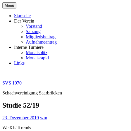
Zum
Menü
Inhalt
springen
Startseite
Der Verein
Vorstand
Satzung
Mitgliedsbeitrag
Aufnahmeantrag
Interne Turniere
Monatsblitz
Monatsrapid
Links
SVS 1970
Schachvereinigung Saarbrücken
Studie 52/19
23. Dezember 2019
wm
Weiß hält remis