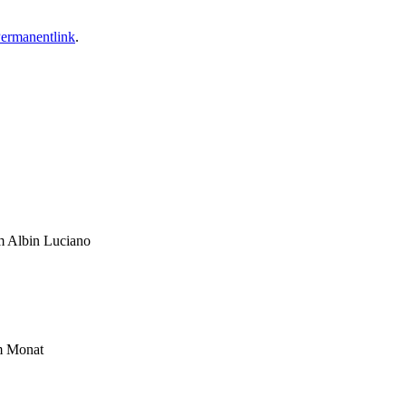
ermanentlink
.
um Albin Luciano
im Monat