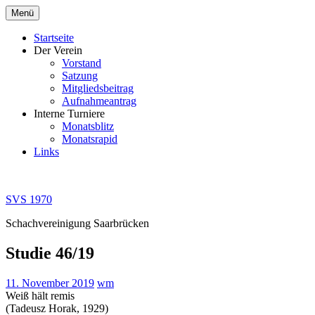
Zum
Menü
Inhalt
springen
Startseite
Der Verein
Vorstand
Satzung
Mitgliedsbeitrag
Aufnahmeantrag
Interne Turniere
Monatsblitz
Monatsrapid
Links
SVS 1970
Schachvereinigung Saarbrücken
Studie 46/19
11. November 2019
wm
Weiß hält remis
(Tadeusz Horak, 1929)