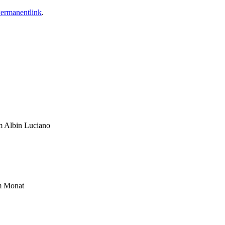
ermanentlink
.
um Albin Luciano
im Monat