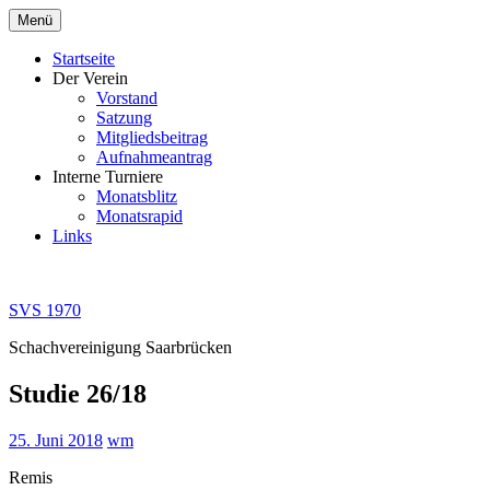
Zum
Menü
Inhalt
springen
Startseite
Der Verein
Vorstand
Satzung
Mitgliedsbeitrag
Aufnahmeantrag
Interne Turniere
Monatsblitz
Monatsrapid
Links
SVS 1970
Schachvereinigung Saarbrücken
Studie 26/18
25. Juni 2018
wm
Remis