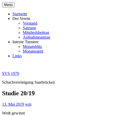
Zum
Menü
Inhalt
springen
Startseite
Der Verein
Vorstand
Satzung
Mitgliedsbeitrag
Aufnahmeantrag
Interne Turniere
Monatsblitz
Monatsrapid
Links
SVS 1970
Schachvereinigung Saarbrücken
Studie 20/19
13. Mai 2019
wm
Weiß gewinnt