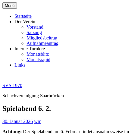
Zum
Menü
Inhalt
springen
Startseite
Der Verein
Vorstand
Satzung
Mitgliedsbeitrag
Aufnahmeantrag
Interne Turniere
Monatsblitz
Monatsrapid
Links
SVS 1970
Schachvereinigung Saarbrücken
Spielabend 6. 2.
30. Januar 2026
wm
Achtung:
Der Spielabend am 6. Februar findet ausnahmsweise im