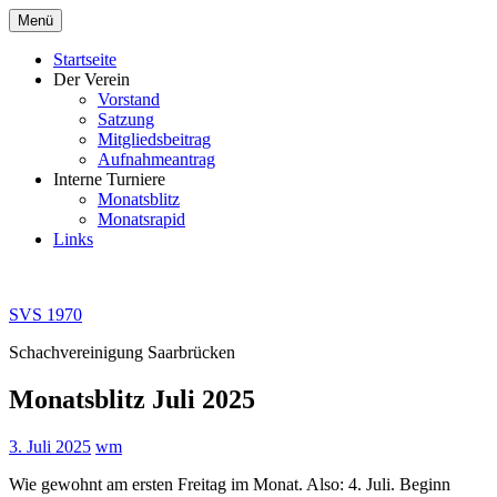
Zum
Menü
Inhalt
springen
Startseite
Der Verein
Vorstand
Satzung
Mitgliedsbeitrag
Aufnahmeantrag
Interne Turniere
Monatsblitz
Monatsrapid
Links
SVS 1970
Schachvereinigung Saarbrücken
Monatsblitz Juli 2025
3. Juli 2025
wm
Wie gewohnt am ersten Freitag im Monat. Also: 4. Juli. Beginn