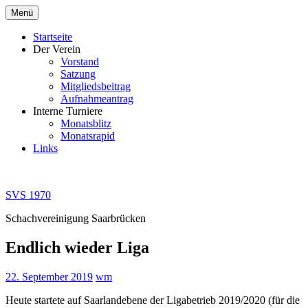
Zum
Menü
Inhalt
springen
Startseite
Der Verein
Vorstand
Satzung
Mitgliedsbeitrag
Aufnahmeantrag
Interne Turniere
Monatsblitz
Monatsrapid
Links
SVS 1970
Schachvereinigung Saarbrücken
Endlich wieder Liga
22. September 2019
wm
Heute startete auf Saarlandebene der Ligabetrieb 2019/2020 (für die