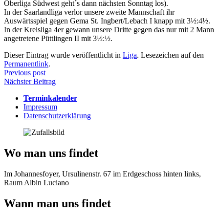
Oberliga Südwest geht´s dann nächsten Sonntag los).
In der Saarlandliga verlor unsere zweite Mannschaft ihr
Auswärtsspiel gegen Gema St. Ingbert/Lebach I knapp mit 3½:4½.
In der Kreisliga 4er gewann unsere Dritte gegen das nur mit 2 Mann
angetretene Püttlingen II mit 3½:½.
Dieser Eintrag wurde veröffentlicht in
Liga
. Lesezeichen auf den
Permanentlink
.
Beitragsnavigation
Previous post
Nächster Beitrag
Terminkalender
Impressum
Datenschutzerklärung
Wo man uns findet
Im Johannesfoyer, Ursulinenstr. 67 im Erdgeschoss hinten links,
Raum Albin Luciano
Wann man uns findet