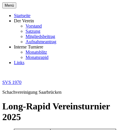
Zum
Menü
Inhalt
springen
Startseite
Der Verein
Vorstand
Satzung
Mitgliedsbeitrag
Aufnahmeantrag
Interne Turniere
Monatsblitz
Monatsrapid
Links
SVS 1970
Schachvereinigung Saarbrücken
Long-Rapid Vereinsturnier
2025