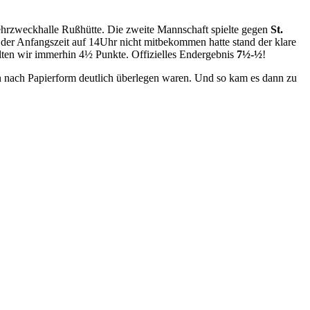
hrzweckhalle Rußhütte. Die zweite Mannschaft spielte gegen
St.
ng der Anfangszeit auf 14Uhr nicht mitbekommen hatte stand der klare
 holten wir immerhin 4½ Punkte. Offizielles Endergebnis
7½-½
!
ern nach Papierform deutlich überlegen waren. Und so kam es dann zu