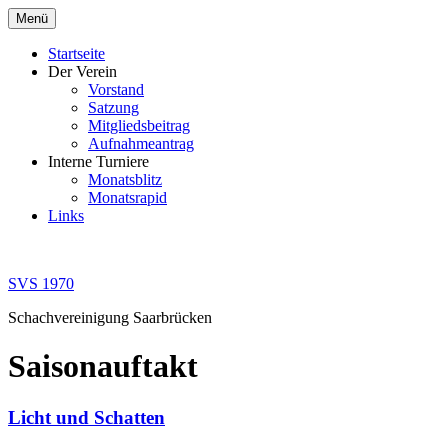
Zum
Menü
Inhalt
springen
Startseite
Der Verein
Vorstand
Satzung
Mitgliedsbeitrag
Aufnahmeantrag
Interne Turniere
Monatsblitz
Monatsrapid
Links
SVS 1970
Schachvereinigung Saarbrücken
Saisonauftakt
Licht und Schatten