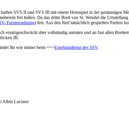
chaften SVS II und SVS III mit einem Heimspiel in der geräumigen Me
orneherein frei ließen. Da das dritte Brett von St. Wendel die Umstellu
SV-Turnierordnung
) fest. Aus den fünf tatsächlich gespielten Partien
ch ersatzgeschwächt aber vollständig antraten und an fast allen Brett
rücken III.
findet Ihr wie immer beim ==>
Ergebnisdienst des SSV
.
um Albin Luciano