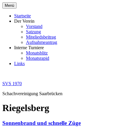
Zum
Menü
Inhalt
springen
Startseite
Der Verein
Vorstand
Satzung
Mitgliedsbeitrag
Aufnahmeantrag
Interne Turniere
Monatsblitz
Monatsrapid
Links
SVS 1970
Schachvereinigung Saarbrücken
Riegelsberg
Sonnenbrand und schnelle Züge