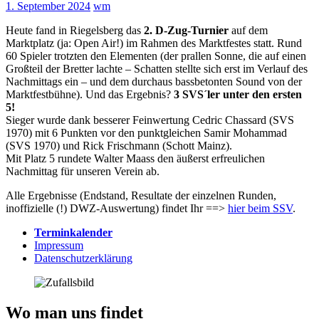
1. September 2024
wm
Heute fand in Riegelsberg das
2. D-Zug-Turnier
auf dem
Marktplatz (ja: Open Air!) im Rahmen des Marktfestes statt. Rund
60 Spieler trotzten den Elementen (der prallen Sonne, die auf einen
Großteil der Bretter lachte – Schatten stellte sich erst im Verlauf des
Nachmittags ein – und dem durchaus bassbetonten Sound von der
Marktfestbühne). Und das Ergebnis?
3 SVS´ler unter den ersten
5!
Sieger wurde dank besserer Feinwertung Cedric Chassard (SVS
1970) mit 6 Punkten vor den punktgleichen Samir Mohammad
(SVS 1970) und Rick Frischmann (Schott Mainz).
Mit Platz 5 rundete Walter Maass den äußerst erfreulichen
Nachmittag für unseren Verein ab.
Alle Ergebnisse (Endstand, Resultate der einzelnen Runden,
inoffizielle (!) DWZ-Auswertung) findet Ihr ==>
hier beim SSV
.
Terminkalender
Impressum
Datenschutzerklärung
Wo man uns findet