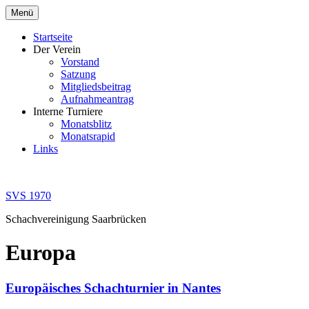
Zum
Menü
Inhalt
springen
Startseite
Der Verein
Vorstand
Satzung
Mitgliedsbeitrag
Aufnahmeantrag
Interne Turniere
Monatsblitz
Monatsrapid
Links
SVS 1970
Schachvereinigung Saarbrücken
Europa
Europäisches Schachturnier in Nantes