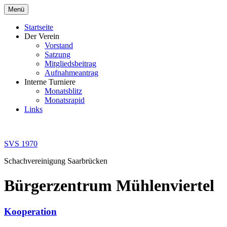
Zum
Menü
Inhalt
springen
Startseite
Der Verein
Vorstand
Satzung
Mitgliedsbeitrag
Aufnahmeantrag
Interne Turniere
Monatsblitz
Monatsrapid
Links
SVS 1970
Schachvereinigung Saarbrücken
Bürgerzentrum Mühlenviertel
Kooperation